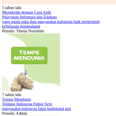
5 tahun lalu
Mengkritik dengan Cara Apik
Pelayanan
Informasi dan Edukasi
yang muda suka data
masyarakat
indonesia baik
pemerintah
kebebasan berpendapat
Penulis: Titania Nurrahim
7 tahun lalu
Tempe Mendunia
Tentang Indonesia
Paling Seru
masyarakat
indonesia
fakta
tradisional
gizi
Penulis: Admin