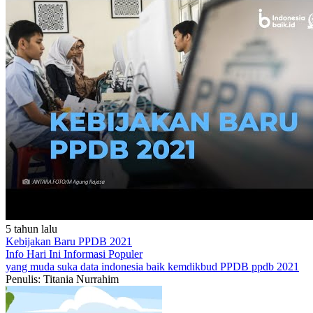
5 tahun lalu
Kebijakan Baru PPDB 2021
Info Hari Ini
Informasi Populer
yang muda suka data
indonesia baik
kemdikbud
PPDB
ppdb 2021
Penulis: Titania Nurrahim