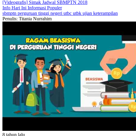
[Videografis] Simak Jadwal SBMPTN 2018
Info Hari Ini
Informasi Populer
sbmptn
perguruan tinggi negeri
utbc
utbk
ujian keterampilan
Penulis: Titania Nurrahim
8 tahun lalu