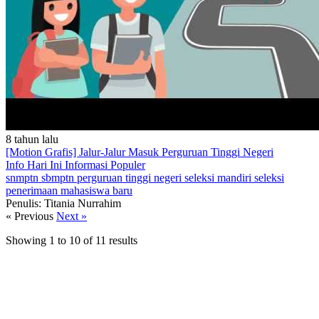
8 tahun lalu
[Motion Grafis] Jalur-Jalur Masuk Perguruan Tinggi Negeri
Info Hari Ini
Informasi Populer
snmptn
sbmptn
perguruan tinggi negeri
seleksi mandiri
seleksi
penerimaan mahasiswa baru
Penulis: Titania Nurrahim
« Previous
Next »
Showing
1
to
10
of
11
results