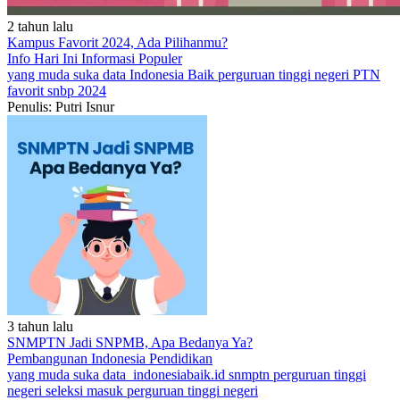
2 tahun lalu
Kampus Favorit 2024, Ada Pilihanmu?
Info Hari Ini
Informasi Populer
yang muda suka data
Indonesia Baik
perguruan tinggi negeri
PTN
favorit
snbp 2024
Penulis: Putri Isnur
3 tahun lalu
SNMPTN Jadi SNPMB, Apa Bedanya Ya?
Pembangunan Indonesia
Pendidikan
yang muda suka data
indonesiabaik.id
snmptn
perguruan tinggi
negeri
seleksi masuk perguruan tinggi negeri