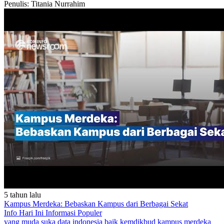
Penulis: Titania Nurrahim
5 tahun lalu
Kampus Merdeka: Bebaskan Kampus dari Berbagai Sekat
Info Hari Ini
Informasi Populer
yang muda suka data
indonesia baik
kemdikbud
kampus merdeka