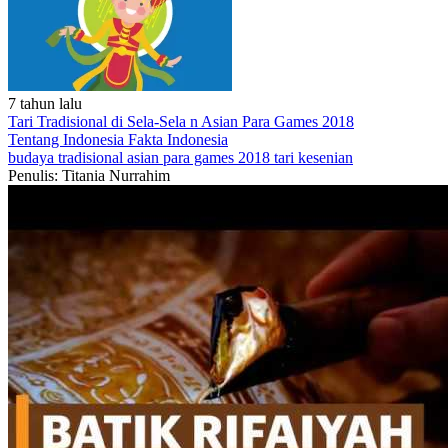
7 tahun lalu
Tari Tradisional di Sela-Sela n Asian Para Games 2018
Tentang Indonesia
Fakta Indonesia
budaya
tradisional
asian para games 2018
tari
kesenian
Penulis: Titania Nurrahim