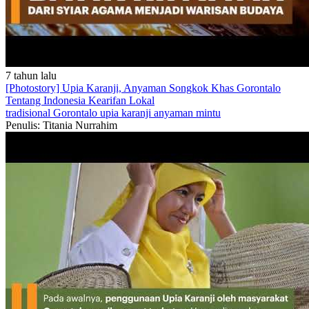
7 tahun lalu
[Photostory] Upia Karanji, Anyaman Songkok Khas Gorontalo
Tentang Indonesia
Kearifan Lokal
tradisional
Gorontalo
upia karanji
anyaman
mintu
Penulis: Titania Nurrahim