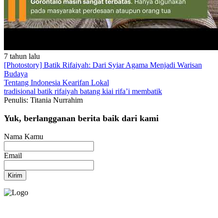
7 tahun lalu
[Photostory] Batik Rifaiyah: Dari Syiar Agama Menjadi Warisan
Budaya
Tentang Indonesia
Kearifan Lokal
tradisional
batik rifaiyah
batang
kiai rifa’i
membatik
Penulis: Titania Nurrahim
Yuk, berlangganan berita baik dari kami
Nama Kamu
Email
Kirim