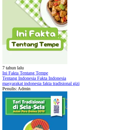
7 tahun lalu
Ini Fakta Tentang Tempe
Tentang Indonesia
Fakta Indonesia
masyarakat
indonesia
fakta
tradisional
gizi
Penulis: Admin