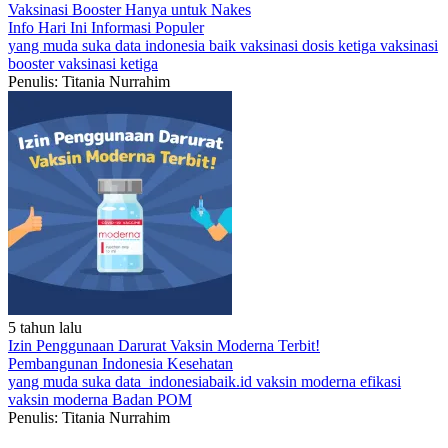
Vaksinasi Booster Hanya untuk Nakes
Info Hari Ini
Informasi Populer
yang muda suka data
indonesia baik
vaksinasi dosis ketiga
vaksinasi
booster
vaksinasi ketiga
Penulis: Titania Nurrahim
5 tahun lalu
Izin Penggunaan Darurat Vaksin Moderna Terbit!
Pembangunan Indonesia
Kesehatan
yang muda suka data
indonesiabaik.id
vaksin moderna
efikasi
vaksin moderna
Badan POM
Penulis: Titania Nurrahim