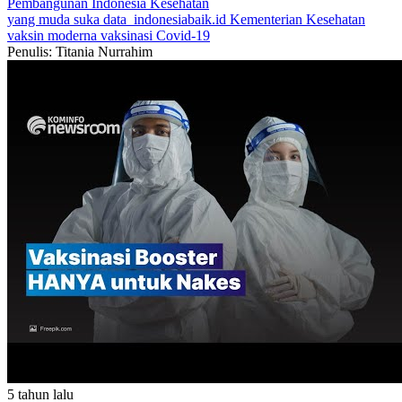
Pembangunan Indonesia
Kesehatan
yang muda suka data
indonesiabaik.id
Kementerian Kesehatan
vaksin moderna
vaksinasi Covid-19
Penulis: Titania Nurrahim
5 tahun lalu