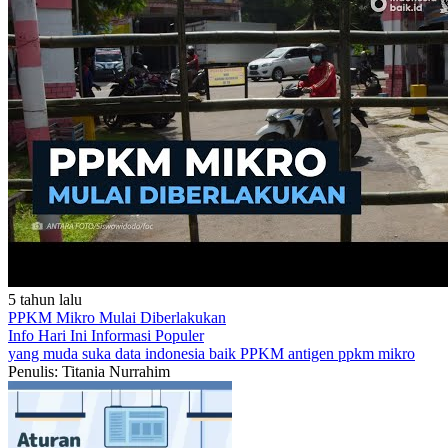
5 tahun lalu
PPKM Mikro Mulai Diberlakukan
Info Hari Ini
Informasi Populer
yang muda suka data
indonesia baik
PPKM
antigen
ppkm mikro
Penulis: Titania Nurrahim