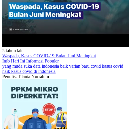
5 tahun lalu
Waspada, Kasus COVID-19 Bulan Juni Meningkat
Info Hari Ini
Informasi Populer
yang muda suka data
indonesia baik
varian baru covid
kasus covid
naik
kasus covid di indonesia
Penulis: Titania Nurrahim