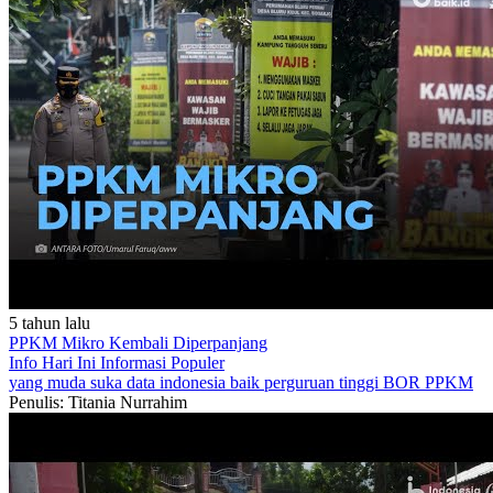
5 tahun lalu
PPKM Mikro Kembali Diperpanjang
Info Hari Ini
Informasi Populer
yang muda suka data
indonesia baik
perguruan tinggi
BOR
PPKM
Penulis: Titania Nurrahim