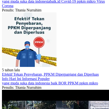
yang muda suka data
indonesiabaik.id
Covid-19
ppkm mikro
Virus
Corona
Penulis: Titania Nurrahim
5 tahun lalu
Efektif Tekan Penyebaran, PPKM Diperpanjang dan Diperluas
Info Hari Ini
Informasi Populer
yang muda suka data
indonesia baik
BOR
PPKM
ppkm mikro
Penulis: Titania Nurrahim