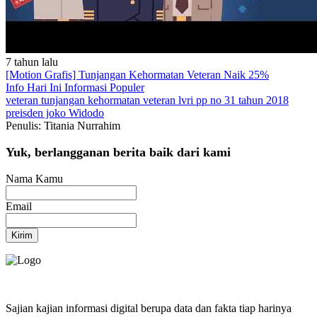
7 tahun lalu
[Motion Grafis] Tunjangan Kehormatan Veteran Naik 25%
Info Hari Ini
Informasi Populer
veteran
tunjangan kehormatan veteran
lvri
pp no 31 tahun 2018
preisden joko Widodo
Penulis: Titania Nurrahim
Yuk, berlangganan berita baik dari kami
Nama Kamu
Email
Kirim
Sajian kajian informasi digital berupa data dan fakta tiap harinya