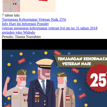
7 tahun lalu
Tunjangan Kehormatan Veteran Naik 25%
Info Hari Ini
Informasi Populer
veteran
tunjangan kehormatan veteran
lvri
pp no 31 tahun 2018
preisden joko Widodo
Penulis: Titania Nurrahim