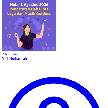
7 hari lalu
Yuli Nurhanisah