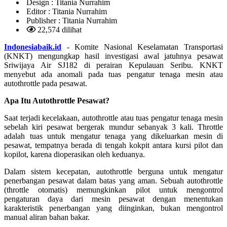
Design :
Titania Nurrahim
Editor :
Titania Nurrahim
Publisher :
Titania Nurrahim
22,574 dilihat
Indonesiabaik.id
- Komite Nasional Keselamatan Transportasi
(KNKT) mengungkap hasil investigasi awal jatuhnya pesawat
Sriwijaya Air SJ182 di perairan Kepulauan Seribu. KNKT
menyebut ada anomali pada tuas pengatur tenaga mesin atau
autothrottle pada pesawat.
Apa Itu Autothrottle Pesawat?
Saat terjadi kecelakaan, autothrottle atau tuas pengatur tenaga mesin
sebelah kiri pesawat bergerak mundur sebanyak 3 kali. Throttle
adalah tuas untuk mengatur tenaga yang dikeluarkan mesin di
pesawat, tempatnya berada di tengah kokpit antara kursi pilot dan
kopilot, karena dioperasikan oleh keduanya.
Dalam sistem kecepatan, autothrottle berguna untuk mengatur
penerbangan pesawat dalam batas yang aman. Sebuah autothrottle
(throttle otomatis) memungkinkan pilot untuk mengontrol
pengaturan daya dari mesin pesawat dengan menentukan
karakteristik penerbangan yang diinginkan, bukan mengontrol
manual aliran bahan bakar.