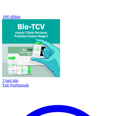
690 dilihat
3 hari lalu
Yuli Nurhanisah