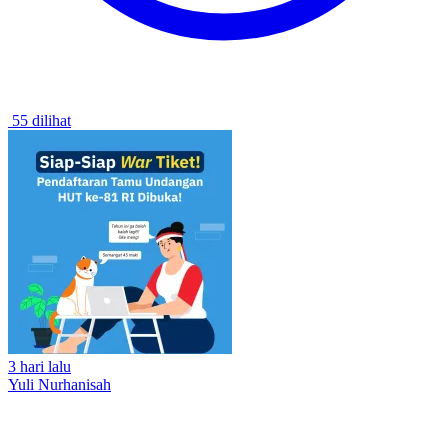
55 dilihat
3 hari lalu
Yuli Nurhanisah