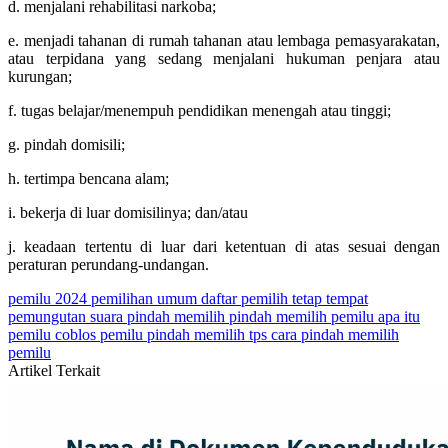
d. menjalani rehabilitasi narkoba;
e. menjadi tahanan di rumah tahanan atau lembaga pemasyarakatan,
atau terpidana yang sedang menjalani hukuman penjara atau
kurungan;
f. tugas belajar/menempuh pendidikan menengah atau tinggi;
g. pindah domisili;
h. tertimpa bencana alam;
i. bekerja di luar domisilinya; dan/atau
j. keadaan tertentu di luar dari ketentuan di atas sesuai dengan
peraturan perundang-undangan.
pemilu 2024
pemilihan umum
daftar pemilih tetap
tempat
pemungutan suara
pindah memilih
pindah memilih pemilu
apa itu
pemilu
coblos pemilu
pindah memilih tps
cara pindah memilih
pemilu
Artikel Terkait