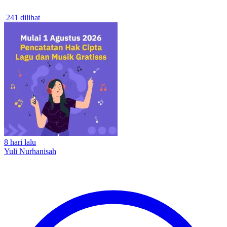
241 dilihat
8 hari lalu
Yuli Nurhanisah