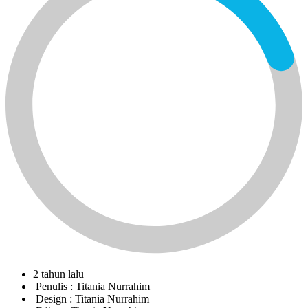
2 tahun lalu
Penulis :
Titania Nurrahim
Design :
Titania Nurrahim