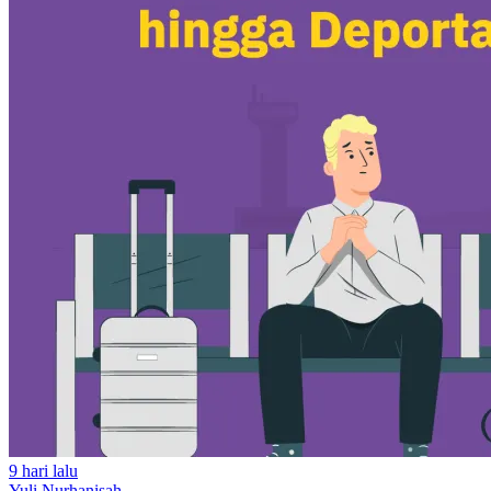
9 hari lalu
Yuli Nurhanisah