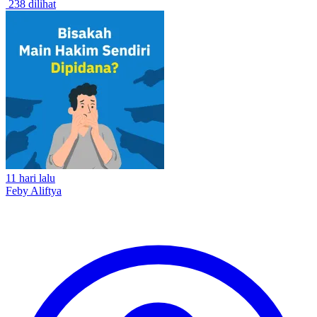
238 dilihat
11 hari lalu
Feby Aliftya