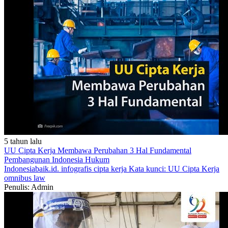
5 tahun lalu
UU Cipta Kerja Membawa Perubahan 3 Hal Fundamental
Pembangunan Indonesia
Hukum
Indonesiabaik.id.
infografis
cipta kerja
Kata kunci: UU Cipta Kerja
omnibus law
Penulis: Admin