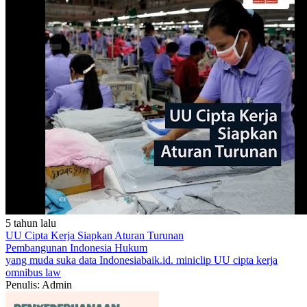
5 tahun lalu
UU Cipta Kerja Siapkan Aturan Turunan
Pembangunan Indonesia
Hukum
yang muda suka data
Indonesiabaik.id.
miniclip
UU cipta kerja
omnibus law
Penulis: Admin