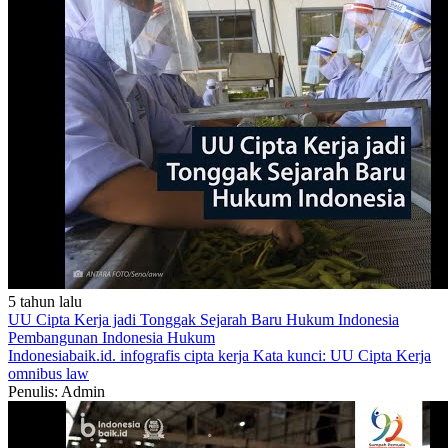
5 tahun lalu
UU Cipta Kerja jadi Tonggak Sejarah Baru Hukum Indonesia
Pembangunan Indonesia
Hukum
Indonesiabaik.id.
infografis
cipta kerja
Kata kunci: UU Cipta Kerja
omnibus law
Penulis: Admin