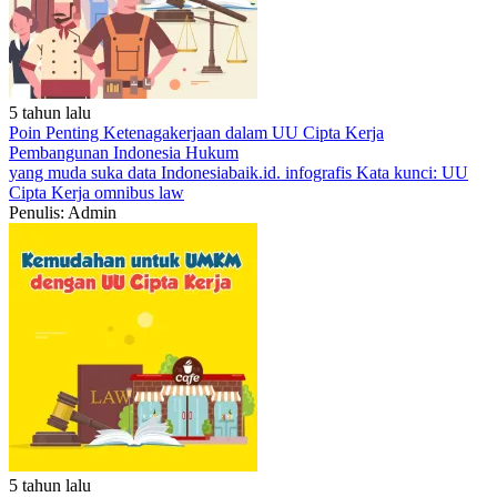
5 tahun lalu
Poin Penting Ketenagakerjaan dalam UU Cipta Kerja
Pembangunan Indonesia
Hukum
yang muda suka data
Indonesiabaik.id.
infografis
Kata kunci: UU
Cipta Kerja
omnibus law
Penulis: Admin
5 tahun lalu