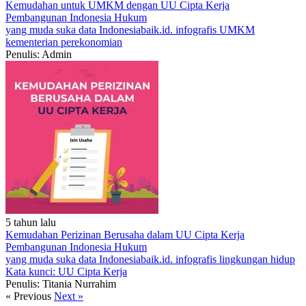
Kemudahan untuk UMKM dengan UU Cipta Kerja
Pembangunan Indonesia
Hukum
yang muda suka data
Indonesiabaik.id.
infografis
UMKM
kementerian perekonomian
Penulis: Admin
5 tahun lalu
Kemudahan Perizinan Berusaha dalam UU Cipta Kerja
Pembangunan Indonesia
Hukum
yang muda suka data
Indonesiabaik.id.
infografis
lingkungan hidup
Kata kunci: UU Cipta Kerja
Penulis: Titania Nurrahim
« Previous
Next »