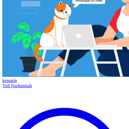
kemarin
Yuli Nurhanisah