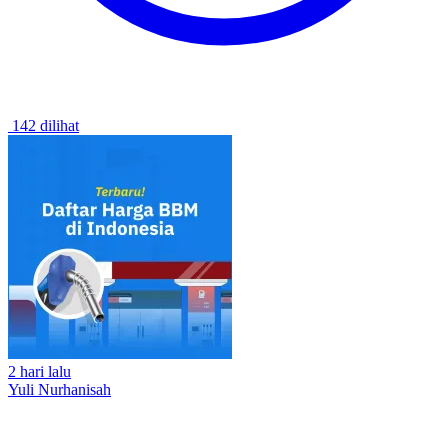
142 dilihat
2 hari lalu
Yuli Nurhanisah