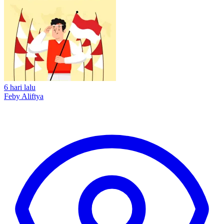
6 hari lalu
Feby Aliftya