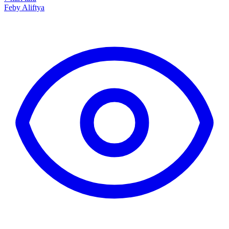
Feby Aliftya