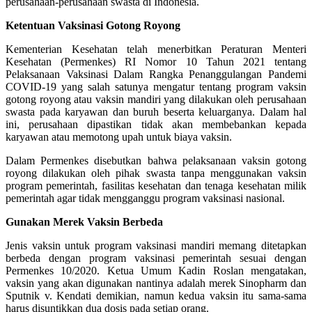
perusahaan-perusahaan swasta di Indonesia.
Ketentuan Vaksinasi Gotong Royong
Kementerian Kesehatan telah menerbitkan Peraturan Menteri
Kesehatan (Permenkes) RI Nomor 10 Tahun 2021 tentang
Pelaksanaan Vaksinasi Dalam Rangka Penanggulangan Pandemi
COVID-19 yang salah satunya mengatur tentang program vaksin
gotong royong atau vaksin mandiri yang dilakukan oleh perusahaan
swasta pada karyawan dan buruh beserta keluarganya. Dalam hal
ini, perusahaan dipastikan tidak akan membebankan kepada
karyawan atau memotong upah untuk biaya vaksin.
Dalam Permenkes disebutkan bahwa pelaksanaan vaksin gotong
royong dilakukan oleh pihak swasta tanpa menggunakan vaksin
program pemerintah, fasilitas kesehatan dan tenaga kesehatan milik
pemerintah agar tidak mengganggu program vaksinasi nasional.
Gunakan Merek Vaksin Berbeda
Jenis vaksin untuk program vaksinasi mandiri memang ditetapkan
berbeda dengan program vaksinasi pemerintah sesuai dengan
Permenkes 10/2020. Ketua Umum Kadin Roslan mengatakan,
vaksin yang akan digunakan nantinya adalah merek Sinopharm dan
Sputnik v. Kendati demikian, namun kedua vaksin itu sama-sama
harus disuntikkan dua dosis pada setiap orang.