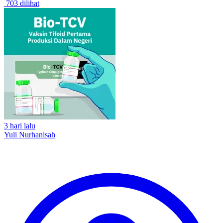
703 dilihat
3 hari lalu
Yuli Nurhanisah