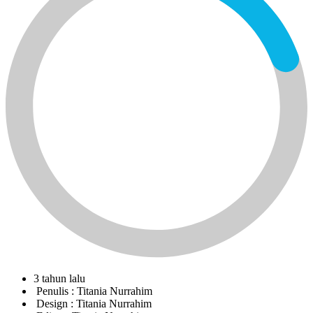
3 tahun lalu
Penulis :
Titania Nurrahim
Design :
Titania Nurrahim