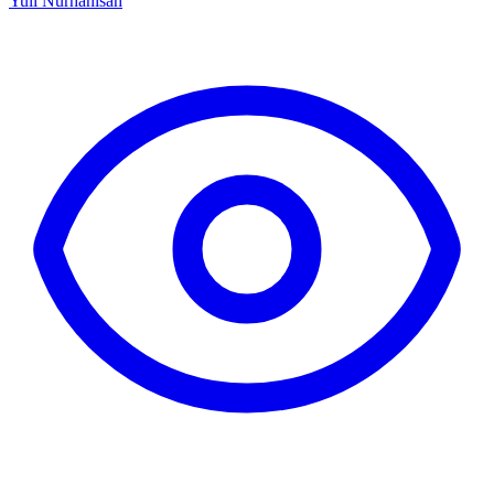
Yuli Nurhanisah