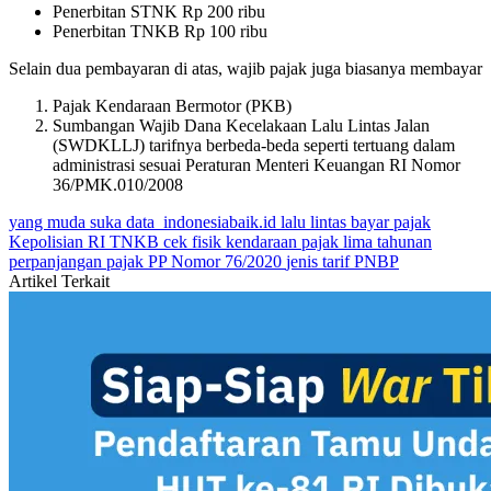
Penerbitan STNK Rp 200 ribu
Penerbitan TNKB Rp 100 ribu
Selain dua pembayaran di atas, wajib pajak juga biasanya membayar
Pajak Kendaraan Bermotor (PKB)
Sumbangan Wajib Dana Kecelakaan Lalu Lintas Jalan
(SWDKLLJ) tarifnya berbeda-beda seperti tertuang dalam
administrasi sesuai Peraturan Menteri Keuangan RI Nomor
36/PMK.010/2008
yang muda suka data
indonesiabaik.id
lalu lintas
bayar pajak
Kepolisian RI
TNKB
cek fisik kendaraan
pajak lima tahunan
perpanjangan pajak
PP Nomor 76/2020
jenis tarif PNBP
Artikel Terkait