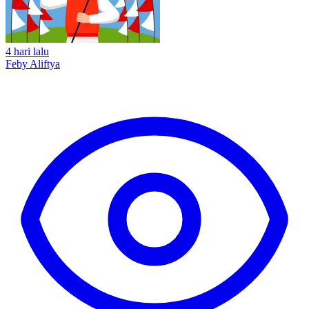
4 hari lalu
Feby Aliftya