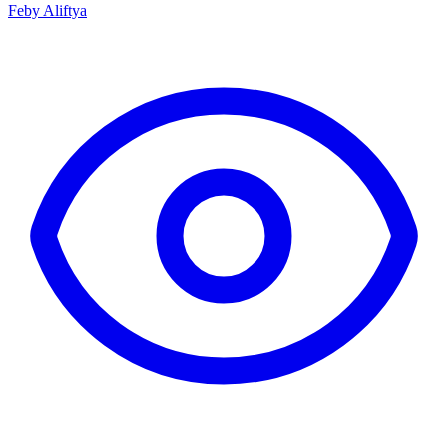
Feby Aliftya