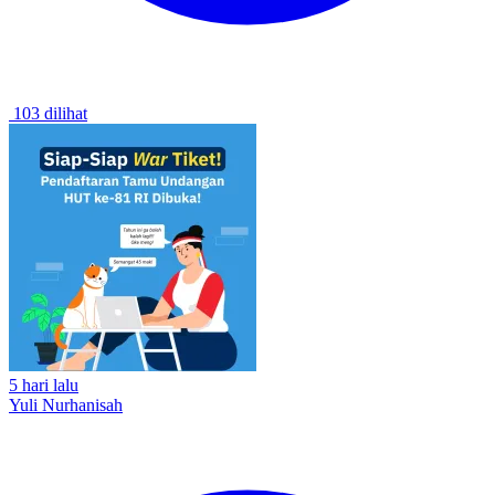
103 dilihat
5 hari lalu
Yuli Nurhanisah