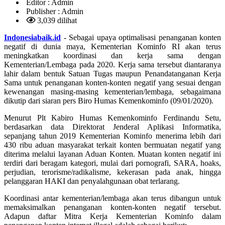
Editor :
Admin
Publisher :
Admin
3,039 dilihat
Indonesiabaik.id
- Sebagai upaya optimalisasi penanganan konten
negatif di dunia maya, Kementerian Kominfo RI akan terus
meningkatkan koordinasi dan kerja sama dengan
Kementerian/Lembaga pada 2020. Kerja sama tersebut diantaranya
lahir dalam bentuk Satuan Tugas maupun Penandatanganan Kerja
Sama untuk penanganan konten-konten negatif yang sesuai dengan
kewenangan masing-masing kementerian/lembaga, sebagaimana
dikutip dari siaran pers Biro Humas Kemenkominfo (09/01/2020).
Menurut Plt Kabiro Humas Kemenkominfo Ferdinandu Setu,
berdasarkan data Direktorat Jenderal Aplikasi Informatika,
sepanjang tahun 2019 Kementerian Kominfo menerima lebih dari
430 ribu aduan masyarakat terkait konten bermuatan negatif yang
diterima melalui layanan Aduan Konten. Muatan konten negatif ini
terdiri dari beragam kategori, mulai dari pornografi, SARA, hoaks,
perjudian, terorisme/radikalisme, kekerasan pada anak, hingga
pelanggaran HAKI dan penyalahgunaan obat terlarang.
Koordinasi antar kementerian/lembaga akan terus dibangun untuk
memaksimalkan penanganan konten-konten negatif tersebut.
Adapun daftar Mitra Kerja Kementerian Kominfo dalam