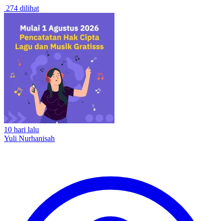
274 dilihat
10 hari lalu
Yuli Nurhanisah