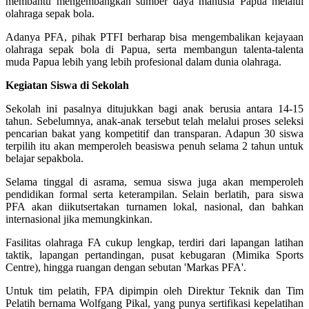
membantu mengembangkan sumber daya manusia Papua melalui
olahraga sepak bola.
Adanya PFA, pihak PTFI berharap bisa mengembalikan kejayaan
olahraga sepak bola di Papua, serta membangun talenta-talenta
muda Papua lebih yang lebih profesional dalam dunia olahraga.
Kegiatan Siswa di Sekolah
Sekolah ini pasalnya ditujukkan bagi anak berusia antara 14-15
tahun. Sebelumnya, anak-anak tersebut telah melalui proses seleksi
pencarian bakat yang kompetitif dan transparan. Adapun 30 siswa
terpilih itu akan memperoleh beasiswa penuh selama 2 tahun untuk
belajar sepakbola.
Selama tinggal di asrama, semua siswa juga akan memperoleh
pendidikan formal serta keterampilan. Selain berlatih, para siswa
PFA akan diikutsertakan turnamen lokal, nasional, dan bahkan
internasional jika memungkinkan.
Fasilitas olahraga FA cukup lengkap, terdiri dari lapangan latihan
taktik, lapangan pertandingan, pusat kebugaran (Mimika Sports
Centre), hingga ruangan dengan sebutan 'Markas PFA'.
Untuk tim pelatih, FPA dipimpin oleh Direktur Teknik dan Tim
Pelatih bernama Wolfgang Pikal, yang punya sertifikasi kepelatihan