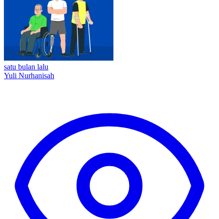
satu bulan lalu
Yuli Nurhanisah