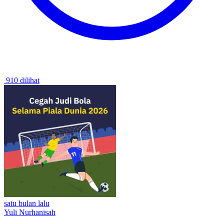
910 dilihat
satu bulan lalu
Yuli Nurhanisah