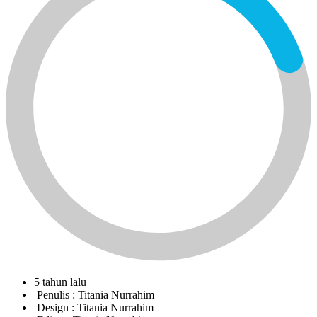
5 tahun lalu
Penulis :
Titania Nurrahim
Design :
Titania Nurrahim