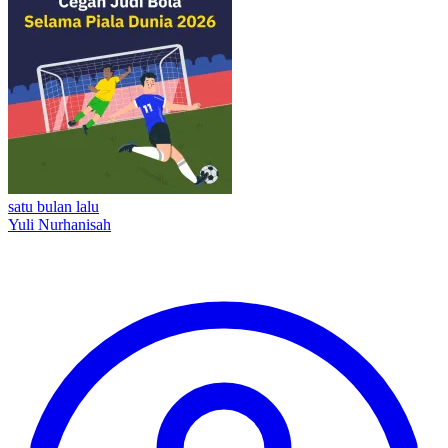
satu bulan lalu
Yuli Nurhanisah