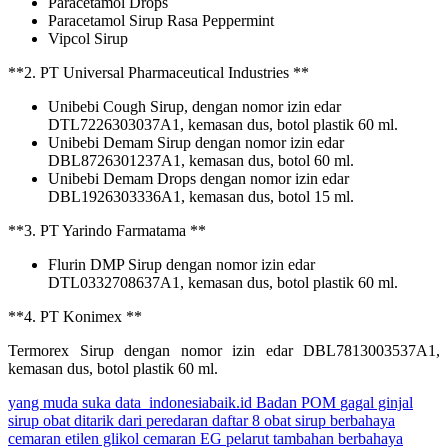
Paracetamol Drops
Paracetamol Sirup Rasa Peppermint
Vipcol Sirup
**2. PT Universal Pharmaceutical Industries **
Unibebi Cough Sirup, dengan nomor izin edar
DTL7226303037A1, kemasan dus, botol plastik 60 ml.
Unibebi Demam Sirup dengan nomor izin edar
DBL8726301237A1, kemasan dus, botol 60 ml.
Unibebi Demam Drops dengan nomor izin edar
DBL1926303336A1, kemasan dus, botol 15 ml.
**3. PT Yarindo Farmatama **
Flurin DMP Sirup dengan nomor izin edar
DTL0332708637A1, kemasan dus, botol plastik 60 ml.
**4. PT Konimex **
Termorex Sirup dengan nomor izin edar DBL7813003537A1,
kemasan dus, botol plastik 60 ml.
yang muda suka data
indonesiabaik.id
Badan POM
gagal ginjal
sirup obat ditarik dari peredaran
daftar 8 obat sirup berbahaya
cemaran etilen glikol
cemaran EG
pelarut tambahan berbahaya