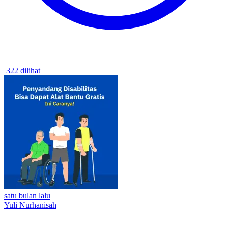
322 dilihat
satu bulan lalu
Yuli Nurhanisah