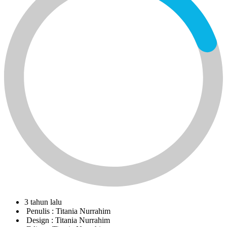
3 tahun lalu
Penulis :
Titania Nurrahim
Design :
Titania Nurrahim