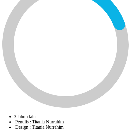
3 tahun lalu
Penulis :
Titania Nurrahim
Design :
Titania Nurrahim