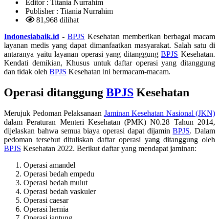
Editor :
Titania Nurrahim
Publisher :
Titania Nurrahim
81,968 dilihat
Indonesiabaik.id
-
BPJS
Kesehatan memberikan berbagai macam
layanan medis yang dapat dimanfaatkan masyarakat. Salah satu di
antaranya yaitu layanan operasi yang ditanggung
BPJS
Kesehatan.
Kendati demikian, Khusus untuk daftar operasi yang ditanggung
dan tidak oleh
BPJS
Kesehatan ini bermacam-macam.
Operasi ditanggung
BPJS
Kesehatan
Merujuk Pedoman Pelaksanaan
Jaminan Kesehatan Nasional (JKN)
dalam Peraturan Menteri Kesehatan (PMK) N0.28 Tahun 2014,
dijelaskan bahwa semua biaya operasi dapat dijamin
BPJS
. Dalam
pedoman tersebut dituliskan daftar operasi yang ditanggung oleh
BPJS
Kesehatan 2022. Berikut daftar yang mendapat jaminan:
Operasi amandel
Operasi bedah empedu
Operasi bedah mulut
Operasi bedah vaskuler
Operasi caesar
Operasi hernia
Operasi jantung