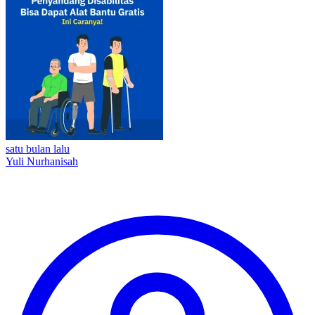
satu bulan lalu
Yuli Nurhanisah