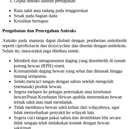
Gejala antraks saluran pernapasan
Rasa sakit atau radang pada tenggorokan
Sesak pada bagian dada
Kesulitan bernapas
Pengobatan dan Pencegahan Antraks
Antraks pada manusia dapat diobati dengan pemberian antiobiotik
seperti ciprofloxacin dan doxycycline dan disertai dengan antitoksin.
Selain itu, masyarakat juga diimbau untuk:
Membeli dan mengonsumsi daging yang disembelih di rumah
potong hewan (RPH) resmi.
Konsumsilah daging hewan yang sehat dan dimasak hingga
matang sempurna.
Selalu mencuci tangan dengan sabun setelah mengolah
(memasak) produk hewan.
Segera melapor ke petugas peternakan atau kesehatan
hewan/Pusat Kesehatan Hewan apabila menemukan hewan
ternak sakit atau mati mendadak.
Tidak membawa hewan sakit keluar dari wilayahnya, agar
tidak menyebarkan penyakit ke wilayah lain.
Segera cuci tangan pakai sabun dan desinfektan bila secara
tidak sengaja telah melakukan kontak dengan hewan
sakit/mati.