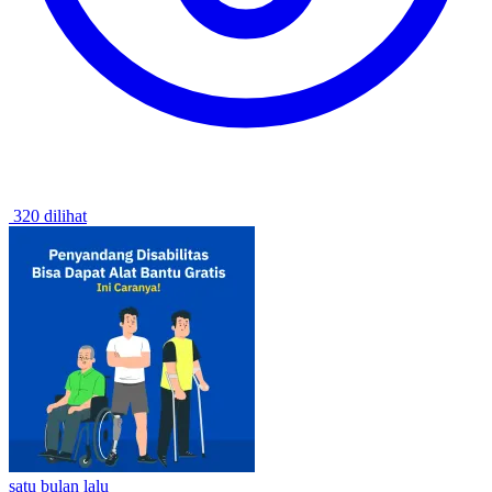
320 dilihat
satu bulan lalu