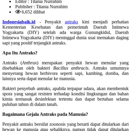
Editor :
Titania Nurrahim
Publisher :
Titania Nurrahim
6,652 dilihat
Indonesiabaik.id
- Penyakit
antraks
kini menjadi perhatian
Kementerian Kesehatan dan pemerintah Daerah Istimewa
Yogyakarta (DIY) setelah ada warga Gunungkidul, Daerah
Istimewa Yogyakarta (DIY) meninggal dunia usai memakan daging
sapi yang positif terjangkit antraks.
Apa Itu Antraks?
Antraks (
Anthrax
) merupakan penyakit hewan menular yang
disebabkan oleh bakteri
Bacillus anthracis
. Antraks umumnya
menyerang hewan herbivora seperti sapi, kambing, domba, dan
lainnya serta dapat menular ke manusia.
Bakteri penyebab antraks, apabila terpapar udara, akan membentuk
spora yang sangat resisten terhadap kondisi lingkungan dan bahan
kimia termasuk desinfektan tertentu dan dapat bertahan selama
puluhan tahun di dalam tanah.
Bagaimana Gejala Antraks pada Manusia?
Penyakit antraks bersifat zoonosis yang berarti dapat ditularkan dari
hewan ke manusia atau sebaliknya, namun tidak dapat ditularkan