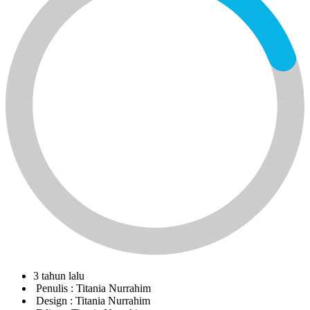
3 tahun lalu
Penulis :
Titania Nurrahim
Design :
Titania Nurrahim