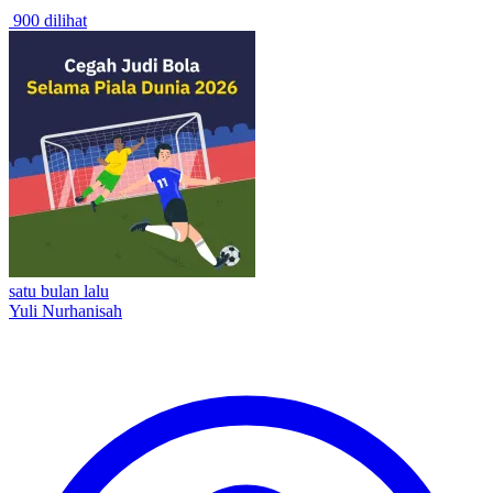
900 dilihat
satu bulan lalu
Yuli Nurhanisah