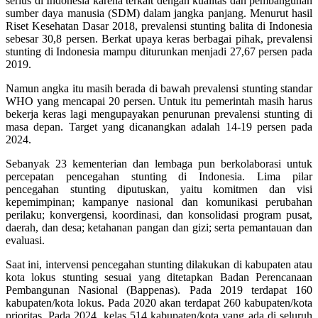
serius di Indonesia karena terkait dengan kualitas dan pembangunan
sumber daya manusia (SDM) dalam jangka panjang. Menurut hasil
Riset Kesehatan Dasar 2018, prevalensi stunting balita di Indonesia
sebesar 30,8 persen. Berkat upaya keras berbagai pihak, prevalensi
stunting di Indonesia mampu diturunkan menjadi 27,67 persen pada
2019.
Namun angka itu masih berada di bawah prevalensi stunting standar
WHO yang mencapai 20 persen. Untuk itu pemerintah masih harus
bekerja keras lagi mengupayakan penurunan prevalensi stunting di
masa depan. Target yang dicanangkan adalah 14-19 persen pada
2024.
Sebanyak 23 kementerian dan lembaga pun berkolaborasi untuk
percepatan pencegahan stunting di Indonesia. Lima pilar
pencegahan stunting diputuskan, yaitu komitmen dan visi
kepemimpinan; kampanye nasional dan komunikasi perubahan
perilaku; konvergensi, koordinasi, dan konsolidasi program pusat,
daerah, dan desa; ketahanan pangan dan gizi; serta pemantauan dan
evaluasi.
Saat ini, intervensi pencegahan stunting dilakukan di kabupaten atau
kota lokus stunting sesuai yang ditetapkan Badan Perencanaan
Pembangunan Nasional (Bappenas). Pada 2019 terdapat 160
kabupaten/kota lokus. Pada 2020 akan terdapat 260 kabupaten/kota
prioritas. Pada 2024, kelas 514 kabupaten/kota yang ada di seluruh