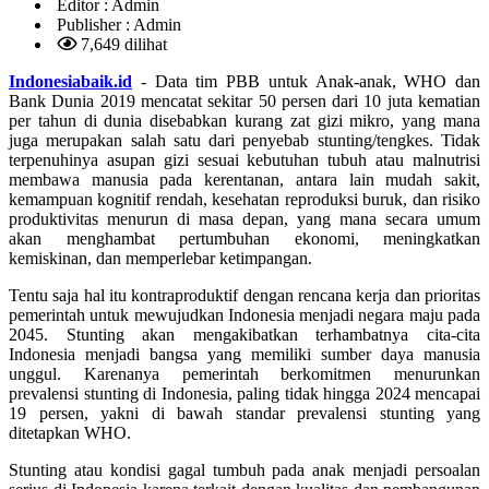
Editor :
Admin
Publisher :
Admin
7,649 dilihat
Indonesiabaik.id
- Data tim PBB untuk Anak-anak, WHO dan
Bank Dunia 2019 mencatat sekitar 50 persen dari 10 juta kematian
per tahun di dunia disebabkan kurang zat gizi mikro, yang mana
juga merupakan salah satu dari penyebab stunting/tengkes. Tidak
terpenuhinya asupan gizi sesuai kebutuhan tubuh atau malnutrisi
membawa manusia pada kerentanan, antara lain mudah sakit,
kemampuan kognitif rendah, kesehatan reproduksi buruk, dan risiko
produktivitas menurun di masa depan, yang mana secara umum
akan menghambat pertumbuhan ekonomi, meningkatkan
kemiskinan, dan memperlebar ketimpangan.
Tentu saja hal itu kontraproduktif dengan rencana kerja dan prioritas
pemerintah untuk mewujudkan Indonesia menjadi negara maju pada
2045. Stunting akan mengakibatkan terhambatnya cita-cita
Indonesia menjadi bangsa yang memiliki sumber daya manusia
unggul. Karenanya pemerintah berkomitmen menurunkan
prevalensi stunting di Indonesia, paling tidak hingga 2024 mencapai
19 persen, yakni di bawah standar prevalensi stunting yang
ditetapkan WHO.
Stunting atau kondisi gagal tumbuh pada anak menjadi persoalan