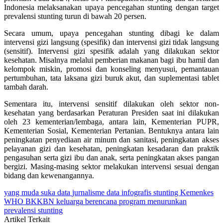
Indonesia melaksanakan upaya pencegahan stunting dengan target
prevalensi stunting turun di bawah 20 persen.
Secara umum, upaya pencegahan stunting dibagi ke dalam
intervensi gizi langsung (spesifik) dan intervensi gizi tidak langsung
(sensitif). Intervensi gizi spesifik adalah yang dilakukan sektor
kesehatan. Misalnya melalui pemberian makanan bagi ibu hamil dan
kelompok miskin, promosi dan konseling menyusui, pemantauan
pertumbuhan, tata laksana gizi buruk akut, dan suplementasi tablet
tambah darah.
Sementara itu, intervensi sensitif dilakukan oleh sektor non-
kesehatan yang berdasarkan Peraturan Presiden saat ini dilakukan
oleh 23 kementerian/lembaga, antara lain, Kementerian PUPR,
Kementerian Sosial, Kementerian Pertanian. Bentuknya antara lain
peningkatan penyediaan air minum dan sanitasi, peningkatan akses
pelayanan gizi dan kesehatan, peningkatan kesadaran dan praktik
pengasuhan serta gizi ibu dan anak, serta peningkatan akses pangan
bergizi. Masing-masing sektor melakukan intervensi sesuai dengan
bidang dan kewenangannya.
yang muda suka data
jurnalisme data
infografis
stunting
Kemenkes
WHO
BKKBN
keluarga berencana
program menurunkan
prevalensi stunting
Artikel Terkait