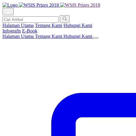
Halaman Utama
Tentang Kami
Hubungi Kami
Infografis
E-Book
Halaman Utama
Tentang Kami
Hubungi Kami