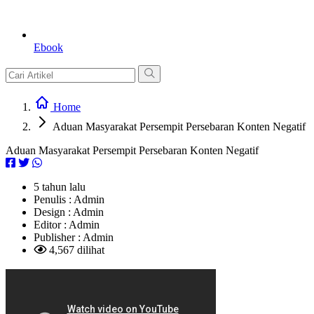
Ebook
Home
Aduan Masyarakat Persempit Persebaran Konten Negatif
Aduan Masyarakat Persempit Persebaran Konten Negatif
5 tahun lalu
Penulis :
Admin
Design :
Admin
Editor :
Admin
Publisher :
Admin
4,567 dilihat