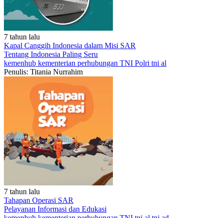
7 tahun lalu
Kapal Canggih Indonesia dalam Misi SAR
Tentang Indonesia
Paling Seru
kemenhub
kementerian perhubungan
TNI
Polri
tni al
Penulis: Titania Nurrahim
7 tahun lalu
Tahapan Operasi SAR
Pelayanan
Informasi dan Edukasi
kemenhub
kementerian perhubungan
TNI
tni al
tni ad