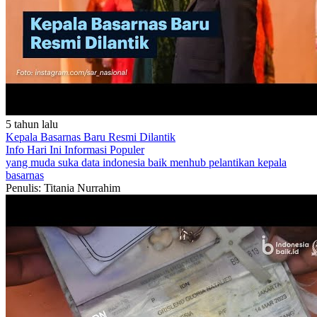
5 tahun lalu
Kepala Basarnas Baru Resmi Dilantik
Info Hari Ini
Informasi Populer
yang muda suka data
indonesia baik
menhub
pelantikan
kepala
basarnas
Penulis: Titania Nurrahim