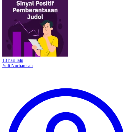
13 hari lalu
Yuli Nurhanisah