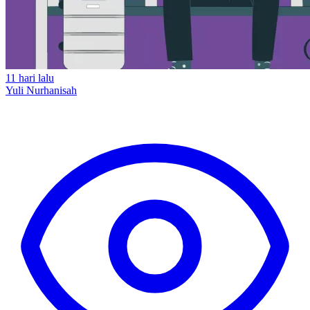
11 hari lalu
Yuli Nurhanisah