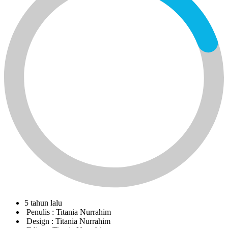
5 tahun lalu
Penulis :
Titania Nurrahim
Design :
Titania Nurrahim