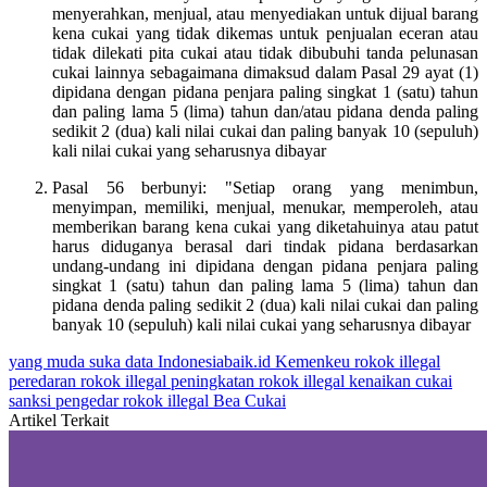
menyerahkan, menjual, atau menyediakan untuk dijual barang
kena cukai yang tidak dikemas untuk penjualan eceran atau
tidak dilekati pita cukai atau tidak dibubuhi tanda pelunasan
cukai lainnya sebagaimana dimaksud dalam Pasal 29 ayat (1)
dipidana dengan pidana penjara paling singkat 1 (satu) tahun
dan paling lama 5 (lima) tahun dan/atau pidana denda paling
sedikit 2 (dua) kali nilai cukai dan paling banyak 10 (sepuluh)
kali nilai cukai yang seharusnya dibayar
Pasal 56 berbunyi: "Setiap orang yang menimbun,
menyimpan, memiliki, menjual, menukar, memperoleh, atau
memberikan barang kena cukai yang diketahuinya atau patut
harus diduganya berasal dari tindak pidana berdasarkan
undang-undang ini dipidana dengan pidana penjara paling
singkat 1 (satu) tahun dan paling lama 5 (lima) tahun dan
pidana denda paling sedikit 2 (dua) kali nilai cukai dan paling
banyak 10 (sepuluh) kali nilai cukai yang seharusnya dibayar
yang muda suka data
Indonesiabaik.id
Kemenkeu
rokok illegal
peredaran rokok illegal
peningkatan rokok illegal
kenaikan cukai
sanksi pengedar rokok illegal
Bea Cukai
Artikel Terkait